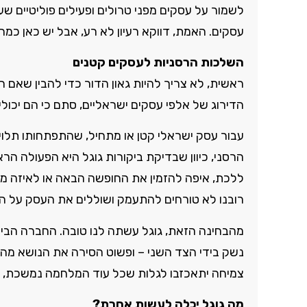
לשמור על עסקים מפני טרולים ופעילים פוליטיים
עסקים. האמת, דווקא רעיון לא רע, אבל יש כאן כמ
השלכות הרסניות לעסקים קטנים
ראשית, לא צריך להיות גאון הדור כדי להבין שאם הד
הדירוג של אלפי עסקים ישראליים, סתם כי הם יכולי
עבור עסק ישראלי קטן או מתחיל, שהתפתחותו תלוייה
הרסני, כיוון שבדיקת ביקורות גוגל היא הפעולה ה
ללכת, איפה להזמין את החופשה הבאה או לאיזה מכו
רובנו לא טורחים להתעמק ושוללים את העסק על ה
מהבחינה הזאת, גוגל עשתה לנו טובה. החברה הבינ
נשק בידי הצד השני – ופשוט הסירה את הנושא מהשו
צמיחה יתאכזבו לגלות שכל עוד המלחמה נמשכת, ככ
מה גוגל יכלה לעשות אחרת?