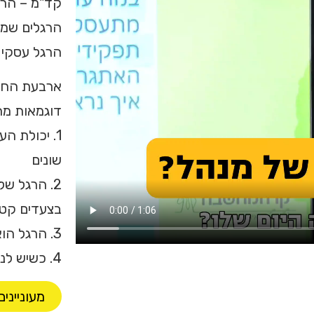
קד"מ – הרג
הרגלים שמת
הרגל עסקי 
ארבעת החוק
דוגמאות מהח
1. יכולת ה
שונים
2. הרגל ש
בצעדים קטנ
3. הרגל הוא מרכיב של אזור הנוחות
4. כשיש לנו פנצ'ר, לא נעשה חור גם במציגים התקינים
מעוניינ